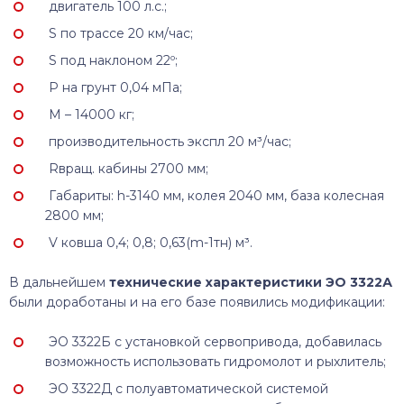
двигатель 100 л.с.;
S по трассе 20 км/час;
S под наклоном 22º;
Р на грунт 0,04 мПа;
M – 14000 кг;
производительность экспл 20 м³/час;
Rвращ. кабины 2700 мм;
Габариты: h-3140 мм, колея 2040 мм, база колесная
2800 мм;
V ковша 0,4; 0,8; 0,63(m-1тн) м³.
В дальнейшем
технические характеристики ЭО 3322А
были доработаны и на его базе появились модификации:
ЭО 3322Б с установкой сервопривода, добавилась
возможность использовать гидромолот и рыхлитель;
ЭО 3322Д с полуавтоматической системой