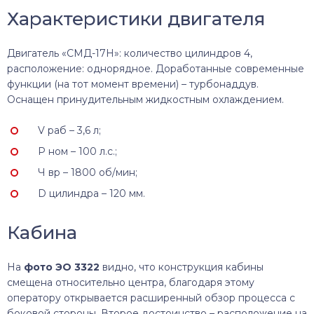
Характеристики двигателя
Двигатель «СМД-17Н»: количество цилиндров 4,
расположение: однорядное. Доработанные современные
функции (на тот момент времени) – турбонаддув.
Оснащен принудительным жидкостным охлаждением.
V раб – 3,6 л;
P ном – 100 л.с.;
Ч вр – 1800 об/мин;
D цилиндра – 120 мм.
Кабина
На
фото ЭО 3322
видно, что конструкция кабины
смещена относительно центра, благодаря этому
оператору открывается расширенный обзор процесса с
боковой стороны. Второе достоинство – расположение на