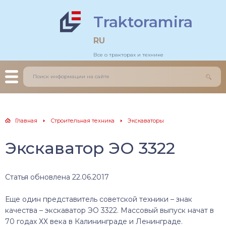
Traktoramira
льдозеры
тогрейдеры
RU
Все о тракторах и технике
еничные трактора
зовики
есные трактора
грузчики
нитрактора
оительные краны
Главная
Строительная техника
Экскаваторы
каваторы
Экскаватор ЭО 3322
Статья обновлена 22.06.2017
Еще один представитель советской техники – знак
качества – экскаватор ЭО 3322. Массовый выпуск начат в
70 годах ХХ века в Калининграде и Ленинграде.