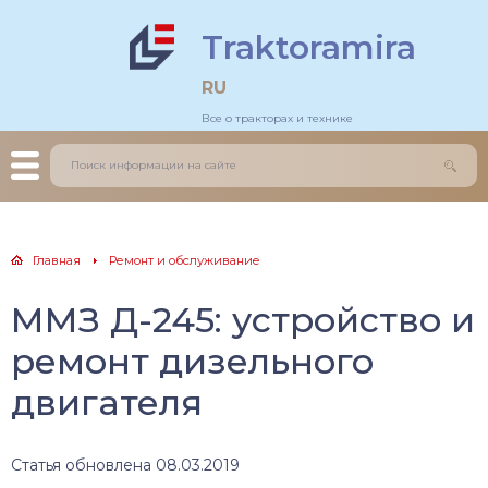
Traktoramira
льдозеры
тогрейдеры
RU
Все о тракторах и технике
еничные трактора
зовики
есные трактора
грузчики
нитрактора
оительные краны
Главная
Ремонт и обслуживание
каваторы
ММЗ Д-245: устройство и
ремонт дизельного
двигателя
Статья обновлена 08.03.2019