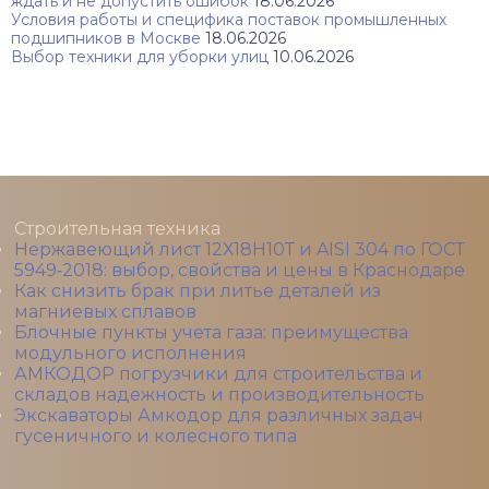
ждать и не допустить ошибок
18.06.2026
Условия работы и специфика поставок промышленных
подшипников в Москве
18.06.2026
Выбор техники для уборки улиц
10.06.2026
Строительная техника
Нержавеющий лист 12Х18Н10Т и AISI 304 по ГОСТ
5949‑2018: выбор, свойства и цены в Краснодаре
Как снизить брак при литье деталей из
магниевых сплавов
Блочные пункты учета газа: преимущества
модульного исполнения
АМКОДОР погрузчики для строительства и
складов надежность и производительность
Экскаваторы Амкодор для различных задач
гусеничного и колесного типа