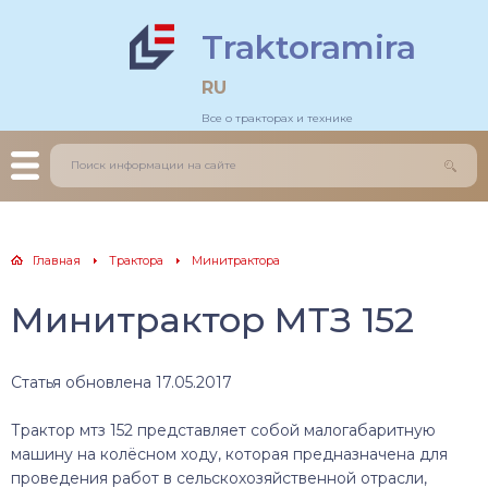
Traktoramira
льдозеры
тогрейдеры
RU
Все о тракторах и технике
еничные трактора
зовики
есные трактора
грузчики
нитрактора
оительные краны
Главная
Трактора
Минитрактора
каваторы
Минитрактор МТЗ 152
Статья обновлена 17.05.2017
Трактор мтз 152 представляет собой малогабаритную
машину на колёсном ходу, которая предназначена для
проведения работ в сельскохозяйственной отрасли,