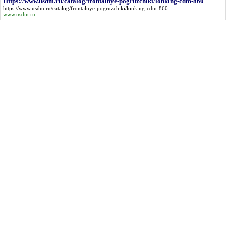
Https://www.usdm.ru/catalog/frontalnye-pogruzchiki/lonking-cdm-860
https://www.usdm.ru/catalog/frontalnye-pogruzchiki/lonking-cdm-860
www.usdm.ru