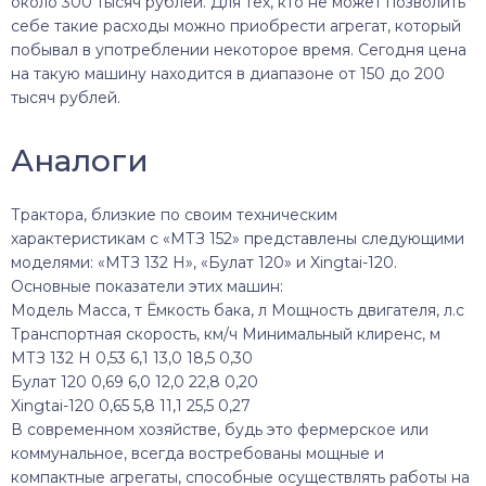
около 300 тысяч рублей. Для тех, кто не может позволить
себе такие расходы можно приобрести агрегат, который
побывал в употреблении некоторое время. Сегодня цена
на такую машину находится в диапазоне от 150 до 200
тысяч рублей.
Аналоги
Трактора, близкие по своим техническим
характеристикам с «МТЗ 152» представлены следующими
моделями: «МТЗ 132 Н», «Булат 120» и Xingtai-120.
Основные показатели этих машин:
Модель Масса, т Ёмкость бака, л Мощность двигателя, л.с
Транспортная скорость, км/ч Минимальный клиренс, м
МТЗ 132 Н 0,53 6,1 13,0 18,5 0,30
Булат 120 0,69 6,0 12,0 22,8 0,20
Xingtai-120 0,65 5,8 11,1 25,5 0,27
В современном хозяйстве, будь это фермерское или
коммунальное, всегда востребованы мощные и
компактные агрегаты, способные осуществлять работы на