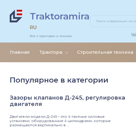
Traktoramira
льдозеры
тогрейдеры
RU
Все о тракторах и технике
еничные трактора
зовики
Главная
Трактора
Строительная техника
есные трактора
грузчики
нитрактора
оительные краны
Популярное в категории
каваторы
Зазоры клапанов Д-245, регулировка
двигателя
Двигатели модели Д-245 – это 4-тактные силовые
установки, оборудованные 4 цилиндрами, которые
размещаются вертикально в ...