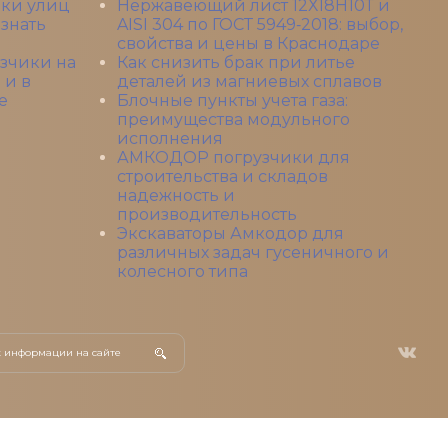
рки улиц
Нержавеющий лист 12Х18Н10Т и
 знать
AISI 304 по ГОСТ 5949‑2018: выбор,
свойства и цены в Краснодаре
зчики на
Как снизить брак при литье
 и в
деталей из магниевых сплавов
е
Блочные пункты учета газа:
преимущества модульного
исполнения
АМКОДОР погрузчики для
строительства и складов
надежность и
производительность
Экскаваторы Амкодор для
различных задач гусеничного и
колесного типа