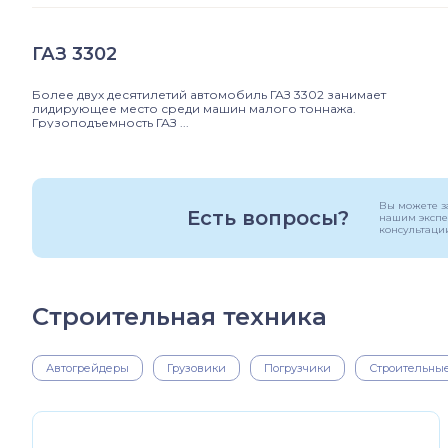
ГАЗ 3302
Более двух десятилетий автомобиль ГАЗ 3302 занимает
лидирующее место среди машин малого тоннажа.
Грузоподъемность ГАЗ ...
Вы можете з
Есть вопросы?
нашим экспе
консультаци
Строительная техника
Автогрейдеры
Грузовики
Погрузчики
Строительны