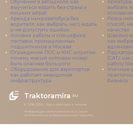
Обучение в автошколе: как
Арматура 
выучиться ездить без страха и
выбрать м
лишних затрат
основани
Аренда микроавтобуса без
Резка мет
водителя: как выбрать, чего ждать
способ, н
и не допустить ошибок
качество
Условия работы и специфика
Швейно-в
поставок промышленных
как выбра
подшипников в Москве
вдохновит
Ограждение ЛОС и КНС шпунтом:
Радиаторы
почему малый котлован может
(CAT): ка
быть опаснее большого
работу тя
Оборудование для аэропортов:
Уличные р
как работает невидимая
практичн
инфраструктура
бизнеса
Traktoramira
RU
© 2018–2026 – Все о тракторах и технике
Информация сайта traktoramira.ru носит
исключительно информационный характер.