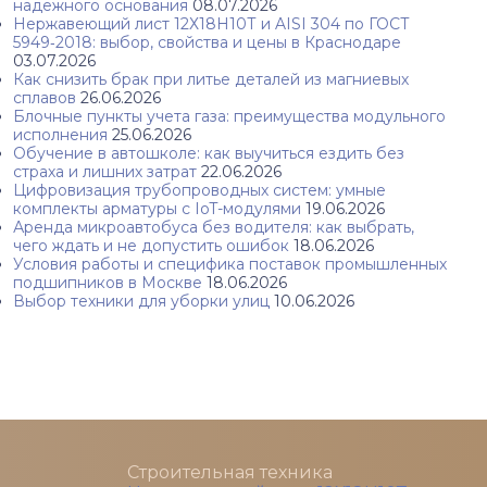
надежного основания
08.07.2026
Нержавеющий лист 12Х18Н10Т и AISI 304 по ГОСТ
5949‑2018: выбор, свойства и цены в Краснодаре
03.07.2026
Как снизить брак при литье деталей из магниевых
сплавов
26.06.2026
Блочные пункты учета газа: преимущества модульного
исполнения
25.06.2026
Обучение в автошколе: как выучиться ездить без
страха и лишних затрат
22.06.2026
Цифровизация трубопроводных систем: умные
комплекты арматуры с IoT-модулями
19.06.2026
Аренда микроавтобуса без водителя: как выбрать,
чего ждать и не допустить ошибок
18.06.2026
Условия работы и специфика поставок промышленных
подшипников в Москве
18.06.2026
Выбор техники для уборки улиц
10.06.2026
Строительная техника