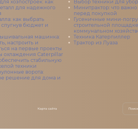
для хозпостроек: как
Выбор техники для убо
еталл для надежного
Минитрактор: что важно
я
перед покупкой
алла: как выбрать
Гусеничные мини-погру
е спугнув бюджет и
строительной площадке
коммунальном хозяйств
ышивальная машинка:
Техника Катерпиллер
ть, настроить и
Трактор из Луаза
ься на первые проекты
 охлаждения Caterpillar
к обеспечить стабильную
желой техники
улонные ворота:
ое решение для дома и
Карта сайта