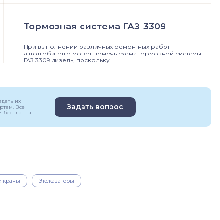
Тормозная система ГАЗ-3309
При выполнении различных ремонтных работ
автолюбителю может помочь схема тормозной системы
ГАЗ 3309 дизель, поскольку ...
адать их
Задать вопрос
ртам. Все
и бесплатны
е краны
Экскаваторы