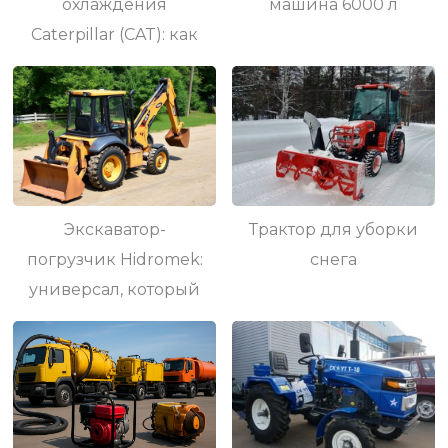
охлаждения
машина 6000 л
Caterpillar (CAT): как
обеспечить
стабильную работу
тяжелой техники
Экскаватор-
Трактор для уборки
погрузчик Hidromek:
снега
универсал, который
работает без лишних
Обязательно
слов
почитайте:
Траткор мтз 622:
технические
характеристики и