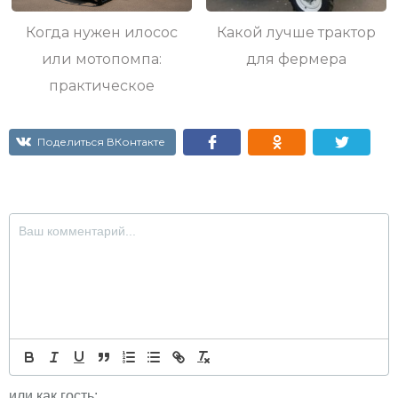
описание
Когда нужен илосос
Какой лучше трактор
или мотопомпа:
для фермера
практическое
руководство по
аренде
Поделиться ВКонтакте
каналопромывочной
и поливомоечной
техники
или как гость: