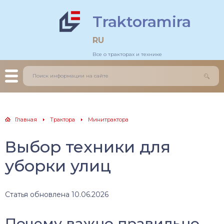
Traktoramira
льдозеры
тогрейдеры
RU
Все о тракторах и технике
еничные трактора
зовики
есные трактора
грузчики
нитрактора
оительные краны
Главная
Трактора
Минитрактора
каваторы
Выбор техники для
уборки улиц
Статья обновлена 10.06.2026
Почему важно правильно