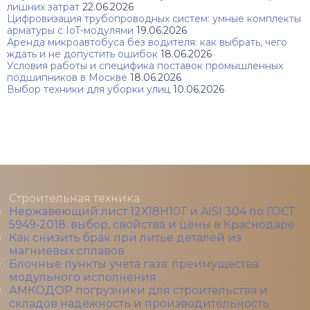
лишних затрат
22.06.2026
Цифровизация трубопроводных систем: умные комплекты
арматуры с IoT-модулями
19.06.2026
Аренда микроавтобуса без водителя: как выбрать, чего
ждать и не допустить ошибок
18.06.2026
Условия работы и специфика поставок промышленных
подшипников в Москве
18.06.2026
Выбор техники для уборки улиц
10.06.2026
Строительная техника
Нержавеющий лист 12Х18Н10Т и AISI 304 по ГОСТ
5949‑2018: выбор, свойства и цены в Краснодаре
Как снизить брак при литье деталей из
магниевых сплавов
Блочные пункты учета газа: преимущества
модульного исполнения
АМКОДОР погрузчики для строительства и
складов надежность и производительность