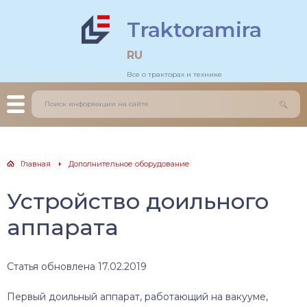
Traktoramira
льдозеры
тогрейдеры
RU
Все о тракторах и технике
еничные трактора
зовики
есные трактора
грузчики
нитрактора
оительные краны
Главная
Дополнительное оборудование
каваторы
Устройство доильного
аппарата
Статья обновлена 17.02.2019
Первый доильный аппарат, работающий на вакууме,